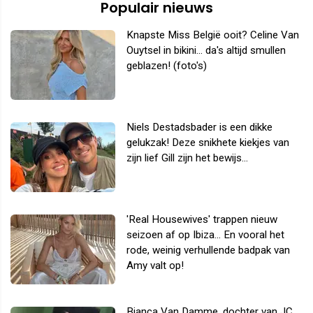
Populair nieuws
Knapste Miss België ooit? Celine Van
Ouytsel in bikini... da's altijd smullen
geblazen! (foto's)
Niels Destadsbader is een dikke
gelukzak! Deze snikhete kiekjes van
zijn lief Gill zijn het bewijs...
'Real Housewives' trappen nieuw
seizoen af op Ibiza... En vooral het
rode, weinig verhullende badpak van
Amy valt op!
Bianca Van Damme, dochter van JC,