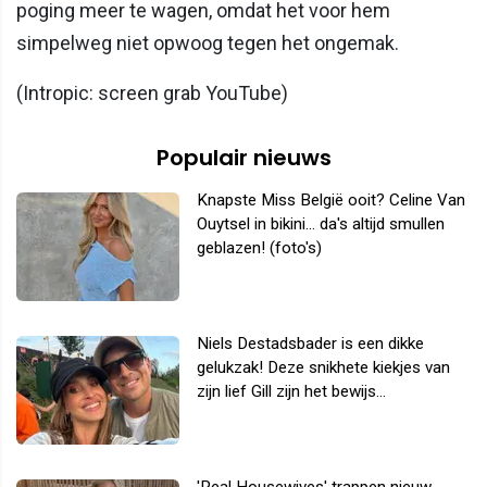
poging meer te wagen, omdat het voor hem
simpelweg niet opwoog tegen het ongemak.
(Intropic: screen grab YouTube)
Populair nieuws
Knapste Miss België ooit? Celine Van
Ouytsel in bikini... da's altijd smullen
geblazen! (foto's)
Niels Destadsbader is een dikke
gelukzak! Deze snikhete kiekjes van
zijn lief Gill zijn het bewijs...
'Real Housewives' trappen nieuw