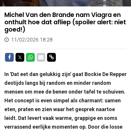
Michel Van den Brande nam Viagra en
onthult hoe dat afliep (spoiler alert: niet
goed!)
11/02/2026 18:28
Delen op Facebook
Delen op Twitter
Delen op Whatsapp
Delen via Mail
Delen via link
In 'Dat eet dan gelukkig zijn' gaat Bockie De Repper
destijds langs bij random en minder random
mensen om mee de benen onder tafel te schuiven.
Het concept is even simpel als charmant: samen
eten, praten en zien waar het gesprek naartoe
leidt. Dat levert vaak warme, grappige en soms
verrassend eerlijke momenten op. Door die losse