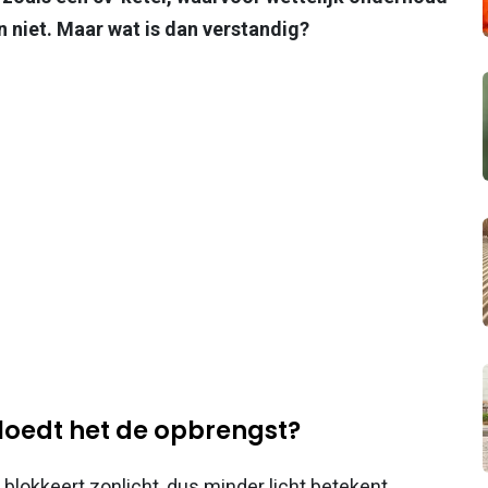
n niet. Maar wat is dan verstandig?
loedt het de opbrengst?
il blokkeert zonlicht, dus minder licht betekent