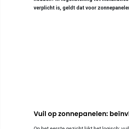
verplicht is, geldt dat voor zonnepanele
Vuil op zonnepanelen: beïnv
Op het eerste gezicht lijkt het logisch: vu