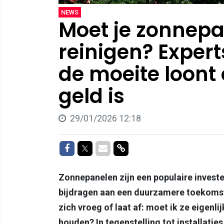
NEWS
Moet je zonnepa
reinigen? Expert
de moeite loon
geld is
29/01/2026 12:18
Delen op Facebook
Delen op Twitter
Delen via Mail
Delen via link
Zonnepanelen zijn een populaire investe
bijdragen aan een duurzamere toekomst
zich vroeg of laat af: moet ik ze eigen
houden? In tegenstelling tot installatie