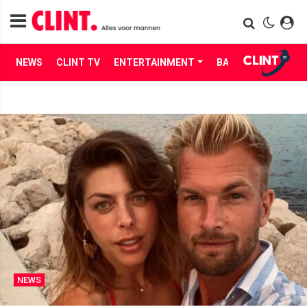
NEWS
CLINT TV
ENTERTAINMENT
BABES
LIFE
NEWS