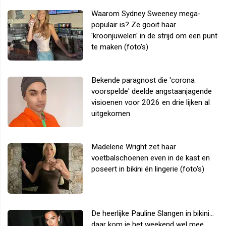
Waarom Sydney Sweeney mega-
populair is? Ze gooit haar
'kroonjuwelen' in de strijd om een punt
te maken (foto's)
Bekende paragnost die 'corona
voorspelde' deelde angstaanjagende
visioenen voor 2026 en drie lijken al
uitgekomen
Madelene Wright zet haar
voetbalschoenen even in de kast en
poseert in bikini én lingerie (foto's)
De heerlijke Pauline Slangen in bikini...
daar kom je het weekend wel mee