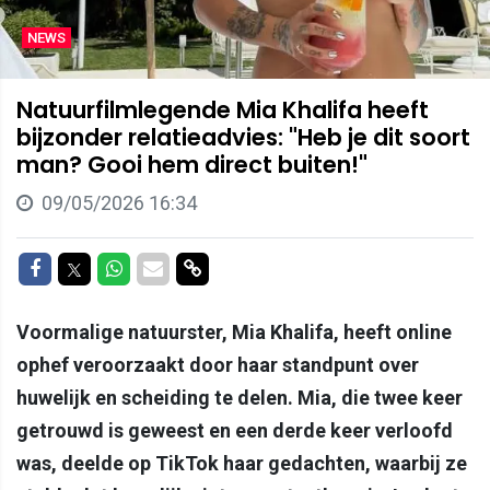
NEWS
Natuurfilmlegende Mia Khalifa heeft
bijzonder relatieadvies: "Heb je dit soort
man? Gooi hem direct buiten!"
09/05/2026 16:34
Delen op Facebook
Delen op Twitter
Delen op Whatsapp
Delen via Mail
Delen via link
Voormalige natuurster, Mia Khalifa, heeft online
ophef veroorzaakt door haar standpunt over
huwelijk en scheiding te delen. Mia, die twee keer
getrouwd is geweest en een derde keer verloofd
was, deelde op TikTok haar gedachten, waarbij ze