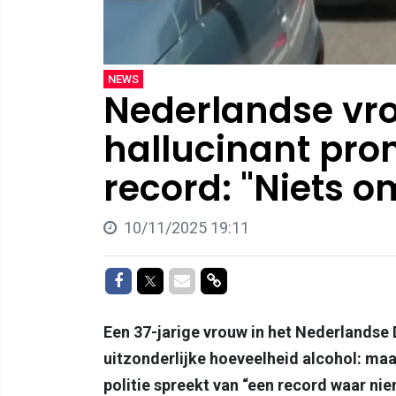
NEWS
Nederlandse vr
hallucinant prom
record: "Niets om
10/11/2025 19:11
Delen op Facebook
Delen op Twitter
Delen via Mail
Delen via link
Een 37-jarige vrouw in het Nederlandse 
uitzonderlijke hoeveelheid alcohol: maar
politie spreekt van “een record waar nie