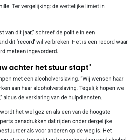
e. Ter vergelijking: de wettelijke limiet in
t van dit jaar,” schreef de politie in een
 dit ‘record’ wil verbreken. Het is een record waar
 werd meteen ingevorderd.
w achter het stuur stapt"
ampen met een alcoholverslaving. “Wij wensen haar
rken aan haar alcoholverslaving. Tegelijk hopen we
,” aldus de verklaring van de hulpdiensten.
, wordt het wel gezien als een van de hoogste
perts benadrukken dat rijden onder dergelijke
bestuurder als voor anderen op de weg is. Het
van streng toezicht en bewustwording rond alcohol