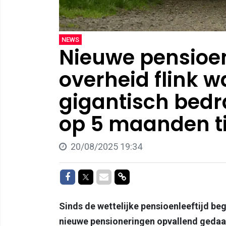
NEWS
Nieuwe pensioenl
overheid flink wa
gigantisch bed
op 5 maanden ti
20/08/2025 19:34
Delen op Facebook
Delen op Twitter
Delen via Mail
Delen via link
Sinds de wettelijke pensioenleeftijd begi
nieuwe pensioneringen opvallend gedaal