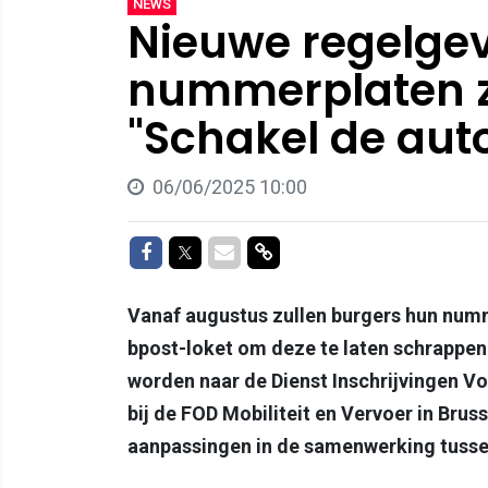
NEWS
Nieuwe regelge
nummerplaten zo
"Schakel de aut
06/06/2025 10:00
Delen op Facebook
Delen op Twitter
Delen via Mail
Delen via link
Vanaf augustus zullen burgers hun numme
bpost-loket om deze te laten schrappen
worden naar de Dienst Inschrijvingen Vo
bij de FOD Mobiliteit en Vervoer in Brus
aanpassingen in de samenwerking tusse