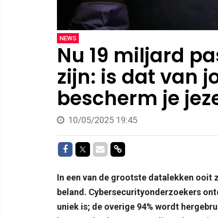
NEWS
Nu 19 miljard p
zijn: is dat van 
bescherm je jeze
10/05/2025 19:45
Delen op Facebook
Delen op Twitter
Delen via Mail
Delen via link
In een van de grootste datalekken ooit 
beland. Cybersecurityonderzoekers ont
uniek is; de overige 94% wordt hergebr