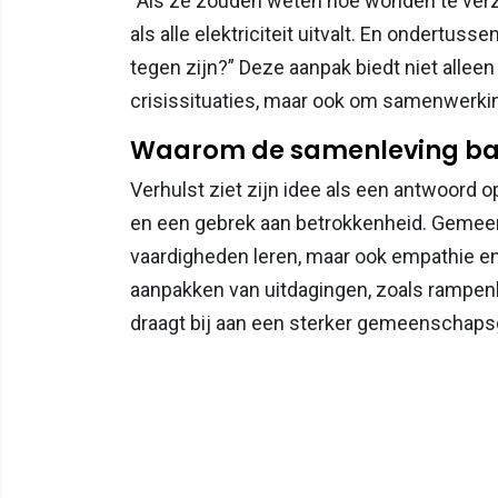
“Als ze zouden weten hoe wonden te verz
als alle elektriciteit uitvalt. En ondertus
tegen zijn?” Deze aanpak biedt niet allee
crisissituaties, maar ook om samenwerki
Waarom de samenleving baat 
Verhulst ziet zijn idee als een antwoord 
en een gebrek aan betrokkenheid. Gemeen
vaardigheden leren, maar ook empathie en
aanpakken van uitdagingen, zoals rampenbes
draagt bij aan een sterker gemeenschaps