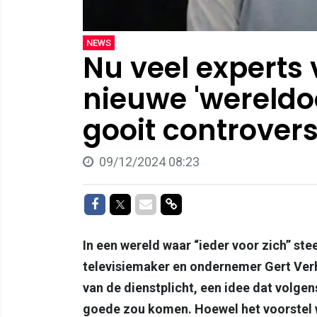
NEWS
Nu veel experts
nieuwe 'wereldoo
gooit controversi
09/12/2024 08:23
Delen op Facebook
Delen op Twitter
Delen via Mail
Delen via link
In een wereld waar “ieder voor zich” ste
televisiemaker en ondernemer Gert Verhu
van de dienstplicht, een idee dat volge
goede zou komen. Hoewel het voorstel w