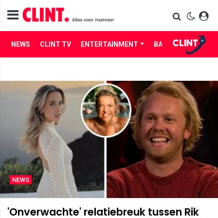
NEWS
CLINT TV
ENTERTAINMENT
BABES
LIFE
NEWS
'Onverwachte' relatiebreuk tussen Rik