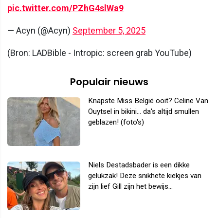
pic.twitter.com/PZhG4slWa9
— Acyn (@Acyn)
September 5, 2025
(Bron: LADBible - Intropic: screen grab YouTube)
Populair nieuws
Knapste Miss België ooit? Celine Van
Ouytsel in bikini... da's altijd smullen
geblazen! (foto's)
Niels Destadsbader is een dikke
gelukzak! Deze snikhete kiekjes van
zijn lief Gill zijn het bewijs...