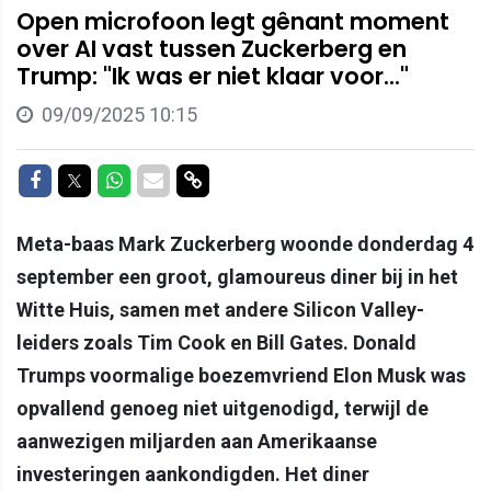
Open microfoon legt gênant moment
over AI vast tussen Zuckerberg en
Trump: "Ik was er niet klaar voor..."
09/09/2025 10:15
Delen op Facebook
Delen op Twitter
Delen op Whatsapp
Delen via Mail
Delen via link
Meta-baas Mark Zuckerberg woonde donderdag 4
september een groot, glamoureus diner bij in het
Witte Huis, samen met andere Silicon Valley-
leiders zoals Tim Cook en Bill Gates. Donald
Trumps voormalige boezemvriend Elon Musk was
opvallend genoeg niet uitgenodigd, terwijl de
aanwezigen miljarden aan Amerikaanse
investeringen aankondigden. Het diner