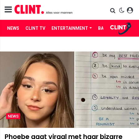
NEWS
CLINT TV
ENTERTAINMENT
BABES
LIFE
NEWS
Phoebe gaat viraal met haar bizarre