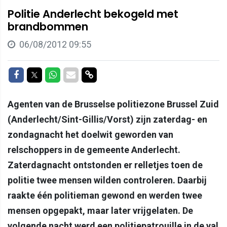
Politie Anderlecht bekogeld met
brandbommen
06/08/2012 09:55
Delen op Facebook
Delen op Twitter
Delen op Whatsapp
Delen via Mail
Delen via link
Agenten van de Brusselse politiezone Brussel Zuid
(Anderlecht/Sint-Gillis/Vorst) zijn zaterdag- en
zondagnacht het doelwit geworden van
relschoppers in de gemeente Anderlecht.
Zaterdagnacht ontstonden er relletjes toen de
politie twee mensen wilden controleren. Daarbij
raakte één politieman gewond en werden twee
mensen opgepakt, maar later vrijgelaten. De
volgende nacht werd een politiepatrouille in de val