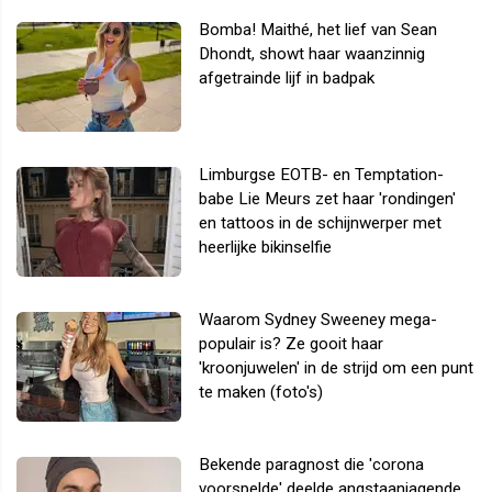
Bomba! Maithé, het lief van Sean
Dhondt, showt haar waanzinnig
afgetrainde lijf in badpak
Limburgse EOTB- en Temptation-
babe Lie Meurs zet haar 'rondingen'
en tattoos in de schijnwerper met
heerlijke bikinselfie
Waarom Sydney Sweeney mega-
populair is? Ze gooit haar
'kroonjuwelen' in de strijd om een punt
te maken (foto's)
Bekende paragnost die 'corona
voorspelde' deelde angstaanjagende