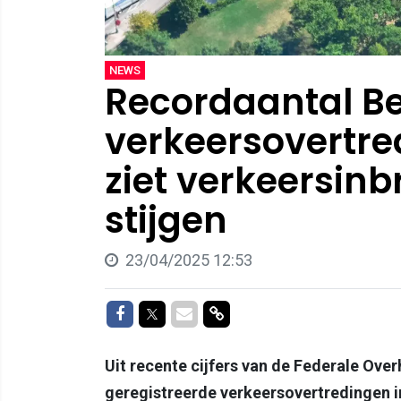
NEWS
Recordaantal B
verkeersovertre
ziet verkeersin
stijgen
23/04/2025 12:53
Delen op Facebook
Delen op Twitter
Delen via Mail
Delen via link
Uit recente cijfers van de Federale Overh
geregistreerde verkeersovertredingen in