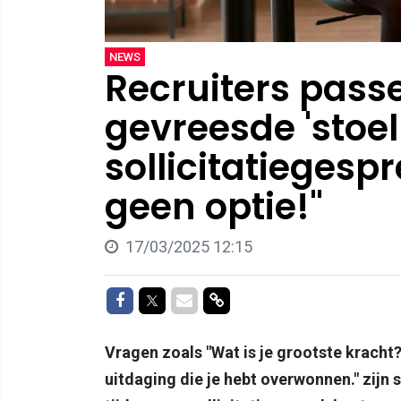
NEWS
Recruiters pass
gevreesde 'stoel-
sollicitatiegespr
geen optie!"
17/03/2025 12:15
Delen op Facebook
Delen op Twitter
Delen via Mail
Delen via link
Vragen zoals "Wat is je grootste kracht?
uitdaging die je hebt overwonnen." zijn 