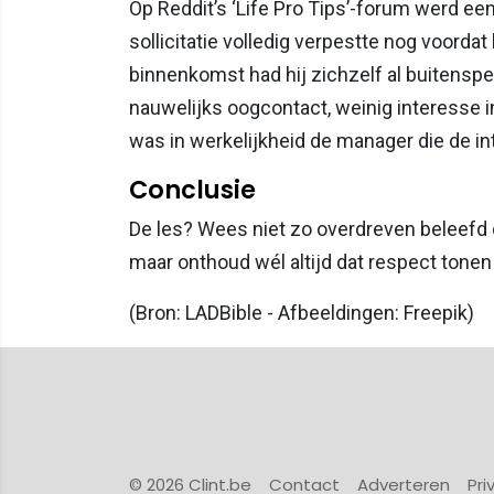
Op Reddit’s ‘Life Pro Tips’-forum werd een
sollicitatie volledig verpestte nog voorda
binnenkomst had hij zichzelf al buitenspe
nauwelijks oogcontact, weinig interesse in
was in werkelijkheid de manager die de i
Conclusie
De les? Wees niet zo overdreven beleefd d
maar onthoud wél altijd dat respect tonen 
(Bron: LADBible - Afbeeldingen: Freepik)
© 2026 Clint.be
Contact
Adverteren
Pri