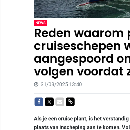
NEWS
Reden waarom p
cruiseschepen 
aangespoord om
volgen voordat 
31/03/2025 13:40
Delen op Facebook
Delen op Twitter
Delen via Mail
Delen via link
Als je een cruise plant, is het verstand
plaats van inscheping aan te komen. Volg