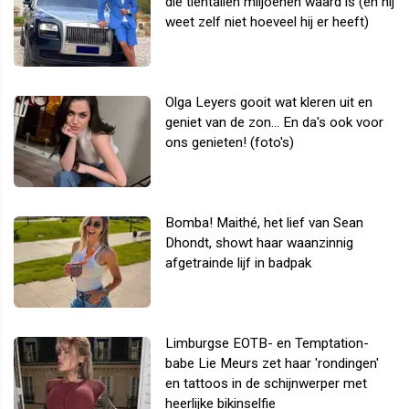
die tientallen miljoenen waard is (en hij
weet zelf niet hoeveel hij er heeft)
Olga Leyers gooit wat kleren uit en
geniet van de zon... En da's ook voor
ons genieten! (foto's)
Bomba! Maithé, het lief van Sean
Dhondt, showt haar waanzinnig
afgetrainde lijf in badpak
Limburgse EOTB- en Temptation-
babe Lie Meurs zet haar 'rondingen'
en tattoos in de schijnwerper met
heerlijke bikinselfie