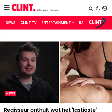
NEWS
CLINT TV
ENTERTAINMENT
BABES
LIFE
NEWS
Regisseur onthult wat het 'lastigste'