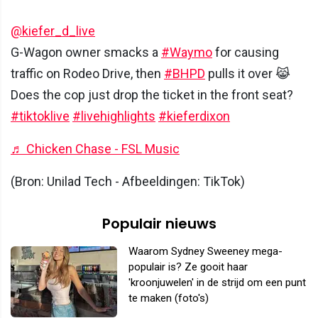
@kiefer_d_live
G-Wagon owner smacks a
#Waymo
for causing
traffic on Rodeo Drive, then
#BHPD
pulls it over 😹
Does the cop just drop the ticket in the front seat?
#tiktoklive
#livehighlights
#kieferdixon
♬ Chicken Chase - FSL Music
(Bron: Unilad Tech - Afbeeldingen: TikTok)
Populair nieuws
Waarom Sydney Sweeney mega-
populair is? Ze gooit haar
'kroonjuwelen' in de strijd om een punt
te maken (foto's)