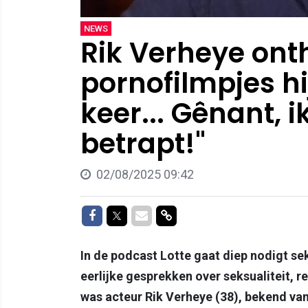
NEWS
Rik Verheye onth
pornofilmpjes hij
keer... Gênant, 
betrapt!"
02/08/2025 09:42
Delen op Facebook
Delen op Twitter
Delen via Mail
Delen via link
In de podcast Lotte gaat diep nodigt s
eerlijke gesprekken over seksualiteit, re
was acteur Rik Verheye (38), bekend va