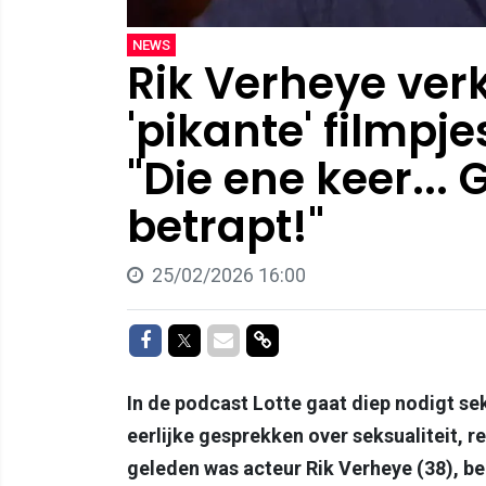
NEWS
Rik Verheye verk
'pikante' filmpjes
"Die ene keer...
betrapt!"
25/02/2026 16:00
Delen op Facebook
Delen op Twitter
Delen via Mail
Delen via link
In de podcast Lotte gaat diep nodigt s
eerlijke gesprekken over seksualiteit, re
geleden was acteur Rik Verheye (38), b