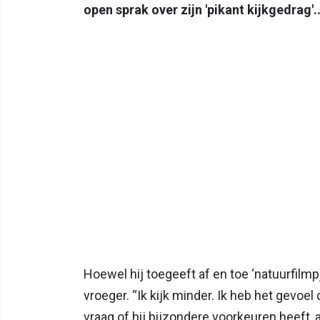
open sprak over zijn 'pikant kijkgedrag'..
Hoewel hij toegeeft af en toe ‘natuurfilmp
vroeger. “Ik kijk minder. Ik heb het gevoel da
vraag of hij bijzondere voorkeuren heeft, a