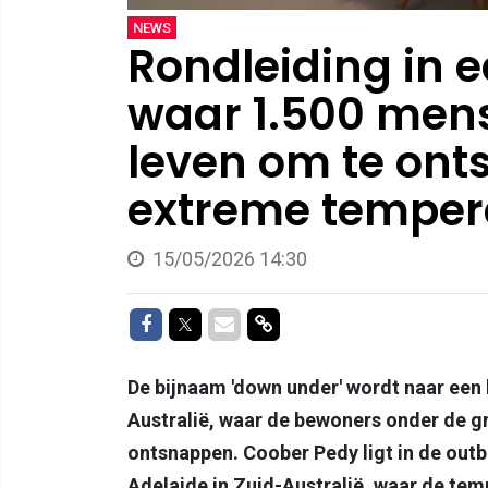
NEWS
Rondleiding in e
waar 1.500 men
leven om te on
extreme temper
15/05/2026 14:30
Delen op Facebook
Delen op Twitter
Delen via Mail
Delen via link
De bijnaam 'down under' wordt naar een 
Australië, waar de bewoners onder de g
ontsnappen. Coober Pedy ligt in de outb
Adelaide in Zuid-Australië, waar de tem