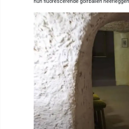
hun fluorescerende golfballen neerleggen.