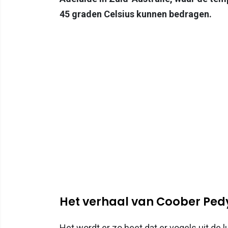
45 graden Celsius kunnen bedragen.
Het verhaal van Coober Ped
Het wordt er zo heet dat er vogels uit de 