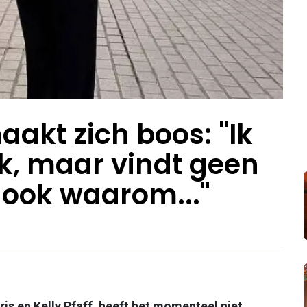
akt zich boos: "Ik
gek, maar vindt geen
 ook waarom..."
s en Kelly Pfaff, heeft het momenteel niet