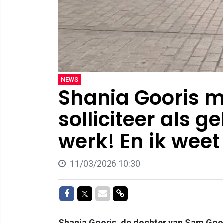
NEWS
Shania Gooris ma
solliciteer als 
werk! En ik weet
11/03/2026 10:30
Delen op Facebook
Delen op Twitter
Delen via Mail
Delen via link
Shania Gooris, de dochter van Sam Goori