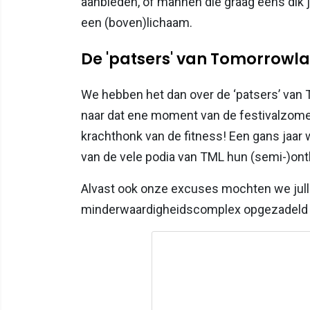
aanbieden, of mannen die graag eens dik j
een (boven)lichaam.
De 'patsers' van Tomorrowl
We hebben het dan over de ‘patsers’ van 
naar dat ene moment van de festivalzomer.
krachthonk van de fitness! Een gans jaar
van de vele podia van TML hun (semi-)ontb
Alvast ook onze excuses mochten we julli
minderwaardigheidscomplex opgezadeld he