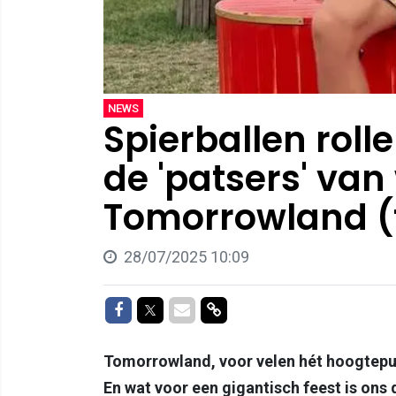
NEWS
Spierballen roll
de 'patsers' va
Tomorrowland (f
28/07/2025 10:09
Delen op Facebook
Delen op Twitter
Delen via Mail
Delen via link
Tomorrowland, voor velen hét hoogtepunt
En wat voor een gigantisch feest is on