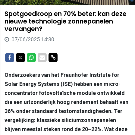
Spotgoedkoop en 70% beter: kan deze
nieuwe technologie zonnepanelen
vervangen?
07/06/2025 14:30
Delen op Facebook
Delen op Twitter
Delen op Whatsapp
Delen via Mail
Delen via link
Onderzoekers van het Fraunhofer Institute for
Solar Energy Systems (ISE) hebben een micro-
concentrator fotovoltaïsche module ontwikkeld
die een uitzonderlijk hoog rendement behaalt van
36% onder standaard testomstandigheden. Ter
vergelijking: klassieke siliciumzonnepanelen
blijven meestal steken rond de 20–22%. Wat deze