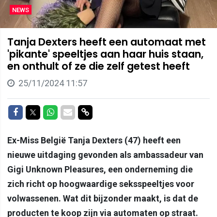
NEWS
Tanja Dexters heeft een automaat met
'pikante' speeltjes aan haar huis staan,
en onthult of ze die zelf getest heeft
25/11/2024 11:57
Delen op Facebook
Delen op Twitter
Delen op Whatsapp
Delen via Mail
Delen via link
Ex-Miss België Tanja Dexters (47) heeft een
nieuwe uitdaging gevonden als ambassadeur van
Gigi Unknown Pleasures, een onderneming die
zich richt op hoogwaardige seksspeeltjes voor
volwassenen. Wat dit bijzonder maakt, is dat de
producten te koop zijn via automaten op straat.