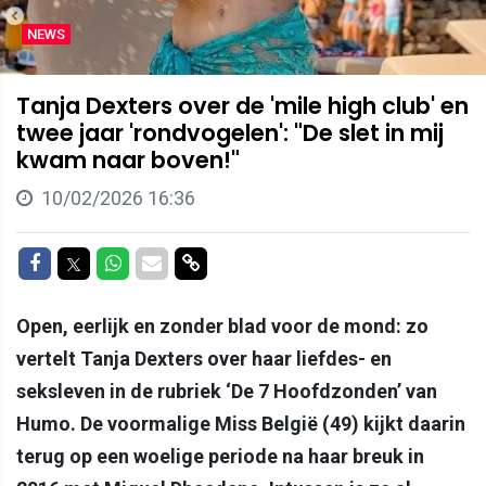
NEWS
Tanja Dexters over de 'mile high club' en
twee jaar 'rondvogelen': "De slet in mij
kwam naar boven!"
10/02/2026 16:36
Delen op Facebook
Delen op Twitter
Delen op Whatsapp
Delen via Mail
Delen via link
Open, eerlijk en zonder blad voor de mond: zo
vertelt Tanja Dexters over haar liefdes- en
seksleven in de rubriek ‘De 7 Hoofdzonden’ van
Humo. De voormalige Miss België (49) kijkt daarin
terug op een woelige periode na haar breuk in