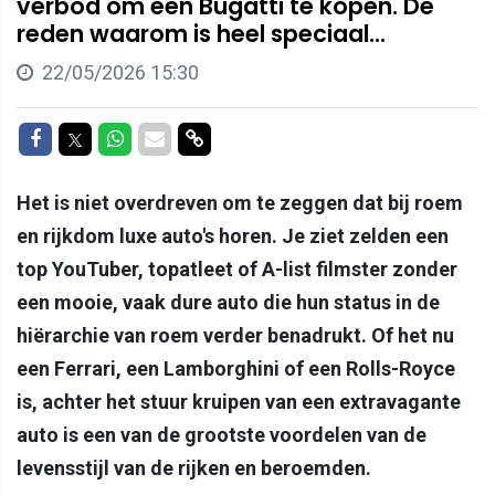
verbod om een Bugatti te kopen. De
reden waarom is heel speciaal...
22/05/2026 15:30
Delen op Facebook
Delen op Twitter
Delen op Whatsapp
Delen via Mail
Delen via link
Het is niet overdreven om te zeggen dat bij roem
en rijkdom luxe auto's horen. Je ziet zelden een
top YouTuber, topatleet of A-list filmster zonder
een mooie, vaak dure auto die hun status in de
hiërarchie van roem verder benadrukt. Of het nu
een Ferrari, een Lamborghini of een Rolls-Royce
is, achter het stuur kruipen van een extravagante
auto is een van de grootste voordelen van de
levensstijl van de rijken en beroemden.