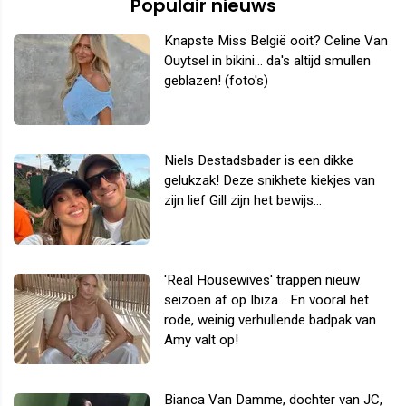
Populair nieuws
Knapste Miss België ooit? Celine Van
Ouytsel in bikini... da's altijd smullen
geblazen! (foto's)
Niels Destadsbader is een dikke
gelukzak! Deze snikhete kiekjes van
zijn lief Gill zijn het bewijs...
'Real Housewives' trappen nieuw
seizoen af op Ibiza... En vooral het
rode, weinig verhullende badpak van
Amy valt op!
Bianca Van Damme, dochter van JC,