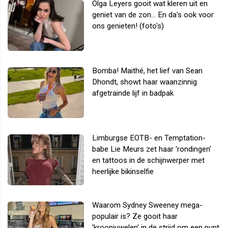
Olga Leyers gooit wat kleren uit en
geniet van de zon... En da's ook voor
ons genieten! (foto's)
Bomba! Maithé, het lief van Sean
Dhondt, showt haar waanzinnig
afgetrainde lijf in badpak
Limburgse EOTB- en Temptation-
babe Lie Meurs zet haar 'rondingen'
en tattoos in de schijnwerper met
heerlijke bikinselfie
Waarom Sydney Sweeney mega-
populair is? Ze gooit haar
'kroonjuwelen' in de strijd om een punt