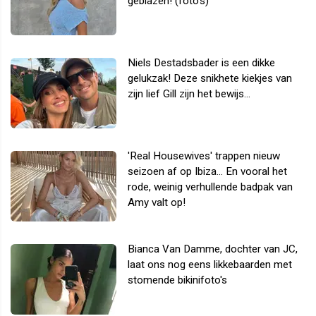
geblazen! (foto's)
Niels Destadsbader is een dikke
gelukzak! Deze snikhete kiekjes van
zijn lief Gill zijn het bewijs...
'Real Housewives' trappen nieuw
seizoen af op Ibiza... En vooral het
rode, weinig verhullende badpak van
Amy valt op!
Bianca Van Damme, dochter van JC,
laat ons nog eens likkebaarden met
stomende bikinifoto's