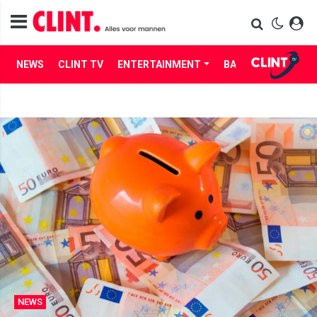
NEWS
CLINT TV
ENTERTAINMENT
BABES
LIFE
NEWS