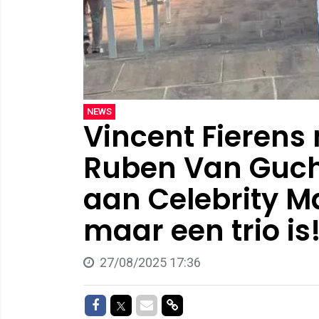
NEWS
Vincent Fierens
Ruben Van Guch
aan Celebrity Ma
maar een trio is!
27/08/2025 17:36
Delen op Facebook
Delen op Twitter
Delen via Mail
Delen via link