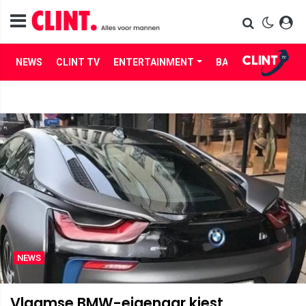
NEWS
CLINT TV
ENTERTAINMENT
BABES
LIFE
NEWS
Vlaamse BMW-eigenaar kiest