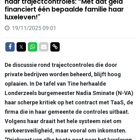
naar trajectcontroles: “Met dat geld
financiert één bepaalde familie haar
luxeleven!"
19/11/2025 09:01
Delen op Facebook
Delen op Twitter
Delen op Whatsapp
Delen via Mail
Delen via link
De discussie rond trajectcontroles die door
private bedrijven worden beheerd, blijft hoog
oplaaien. In De tafel van Tine herhaalde
Londerzeels burgemeester Nadia Sminate (N-VA)
haar scherpe kritiek op het contract met TaaS, de
firma die in haar gemeente de controles uitbaat.
Volgens haar draait het hele systeem niet om
verkeersveiligheid, maar vooral om inkomsten.
“Driekwart van elke boete gaat naar het luxeleven