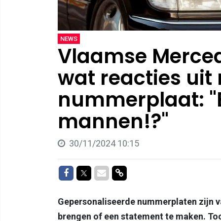
NEWS
Vlaamse Merced
wat reacties uit
nummerplaat: "
mannen!?"
30/11/2024 10:15
Delen op Facebook
Delen op Twitter
Delen via Mail
Delen via link
Gepersonaliseerde nummerplaten zijn v
brengen of een statement te maken. Toch