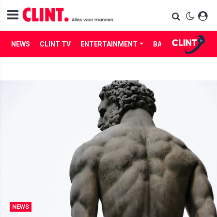
NEWS
CLINT TV
ENTERTAINMENT
BABES
LIFE
NEWS