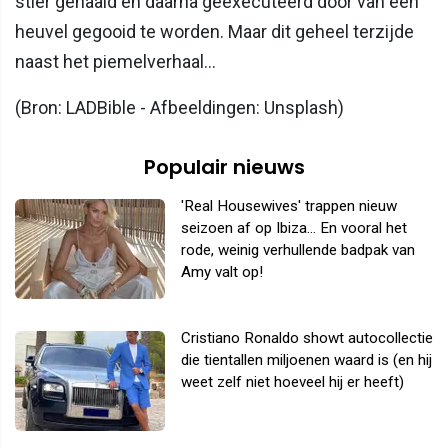
stier gehaald en daarna geëxecuteerd door van een
heuvel gegooid te worden. Maar dit geheel terzijde
naast het piemelverhaal...
(Bron: LADBible - Afbeeldingen: Unsplash)
Populair nieuws
'Real Housewives' trappen nieuw
seizoen af op Ibiza... En vooral het
rode, weinig verhullende badpak van
Amy valt op!
Cristiano Ronaldo showt autocollectie
die tientallen miljoenen waard is (en hij
weet zelf niet hoeveel hij er heeft)