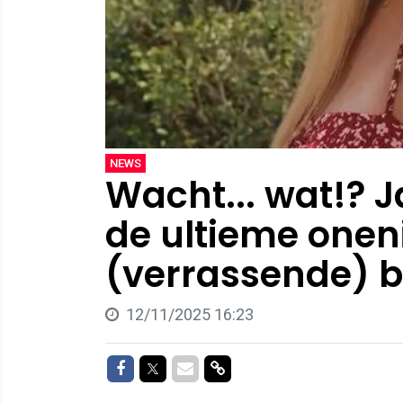
NEWS
Wacht... wat!? J
de ultieme onen
(verrassende) b
12/11/2025 16:23
Delen op Facebook
Delen op Twitter
Delen via Mail
Delen via link