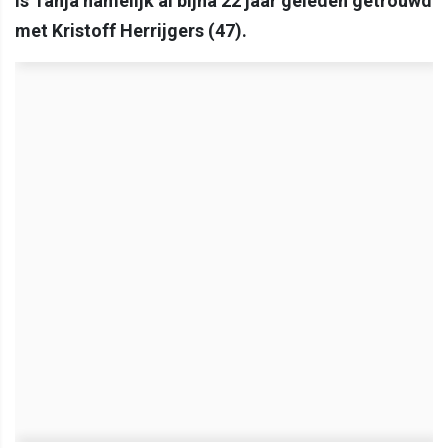
is Tanja namelijk al bijna 22 jaar geleden getrouwd
met Kristoff Herrijgers (47).