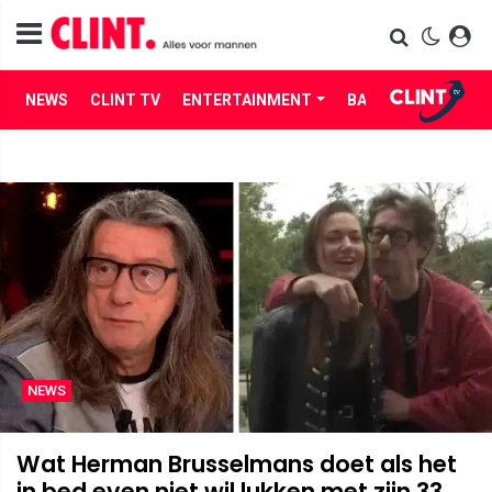
NEWS
CLINT TV
ENTERTAINMENT
BABES
LIFE
NEWS
Wat Herman Brusselmans doet als het
in bed even niet wil lukken met zijn 33