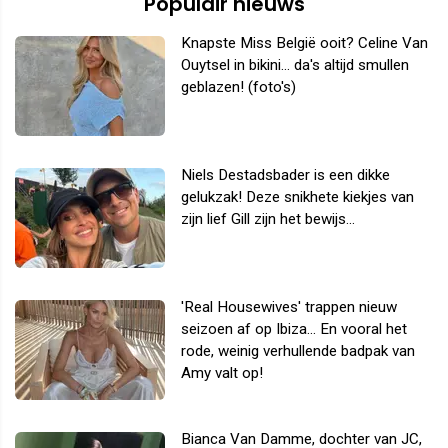
Populair nieuws
Knapste Miss België ooit? Celine Van
Ouytsel in bikini... da's altijd smullen
geblazen! (foto's)
Niels Destadsbader is een dikke
gelukzak! Deze snikhete kiekjes van
zijn lief Gill zijn het bewijs...
'Real Housewives' trappen nieuw
seizoen af op Ibiza... En vooral het
rode, weinig verhullende badpak van
Amy valt op!
Bianca Van Damme, dochter van JC,