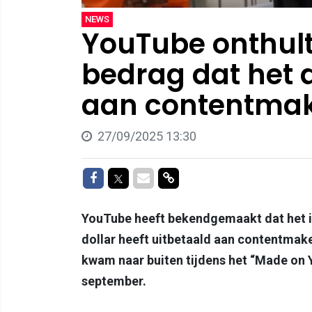
NEWS
YouTube onthul
bedrag dat het 
aan contentmake
27/09/2025 13:30
Delen op Facebook
Delen op Twitter
Delen via Mail
Delen via link
YouTube heeft bekendgemaakt dat het in
dollar heeft uitbetaald aan contentmake
kwam naar buiten tijdens het “Made on
september.