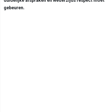
duidelijke afspraken en wederzijds respect moet
gebeuren.