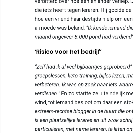
verbitterd over hoe een en ander verliep. 
die iets heeft tegen leraren. Hij gooide d
hoe een vriend haar destijds hielp om ee
armoede was beland.
“Ik kende iemand di
maand ongeveer 8.000 pond had verdiend
‘Risico voor het bedrijf’
“Zelf had ik al veel bijbaantjes geprobeerd”
groepslessen, keto-training, bijles lezen, m
verbeteren. Ik was op zoek naar iets waarm
verdienen.”
En zo startte ze uiteindelijk m
wind, tot iemand besloot om daar een stok
extreem-rechtse blogger in de buurt die ont
is een plaatselijke lerares en uit wrok schr
particulieren, met name leraren, te laten on