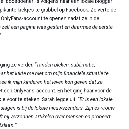
De ‘boosdoener’ is volgens haar een lokale blogger
e pikante kiekjes te grabbel op Facebook. Ze vertelde
n OnlyFans-account te openen nadat ze in de
e zelf een pagina was gestart en daarmee de eerste
”
ging ze verder.
“Tanden bleken, sublimatie,
aar het lukte me niet om mijn financiële situatie te
ee ik mijn kinderen het leven kon geven dat ze
et een OnlyFans-account. En het ging haar voor de
je voor te steken. Sarah legde uit:
"Er is een lokale
slagen is bij de lokale nieuwszenders. Zijn ex-vrouw
ijft hij verzonnen artikelen over mensen en probeert
tslaan.”