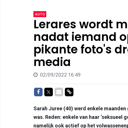
AUTO
Lerares wordt m
nadat iemand op
pikante foto's d
media
02/09/2022 16:49
Delen op Facebook
Delen op Twitter
Delen via Mail
Delen via link
Sarah Juree (40) werd enkele maanden 
was. Reden: enkele van haar ‘seksueel ge
namelijk ook actief op het volwassenen