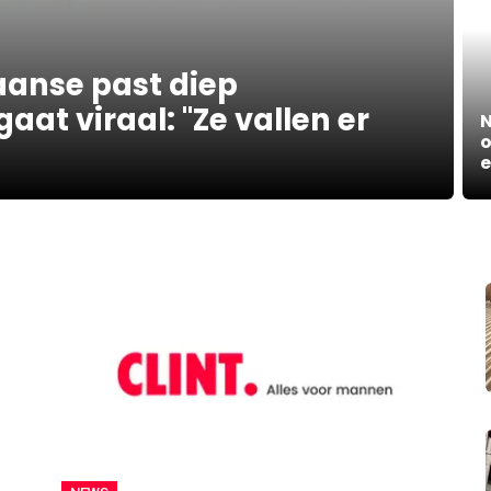
anse past diep
aat viraal: "Ze vallen er
N
o
e