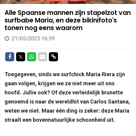
Alle Spaanse mannen zijn stapelzot van
surfbabe Maria, en deze bikinifoto's
tonen nog eens waarom
21/05/2025 16:39
Delen op Facebook
Delen op Twitter
Delen op Whatsapp
Delen via Mail
Delen via link
Toegegeven, sinds we surfchick Maria Riera zijn
gaan volgen, krijgen we ze niet meer uit ons
hoofd. Jullie ook? Of deze verleidelijk brunette
genoemd is naar de wereldhit van Carlos Santana,
weten we niet. Maar één ding is zeker: deze Maria
straalt een bovennatuurlijke schoonheid uit.