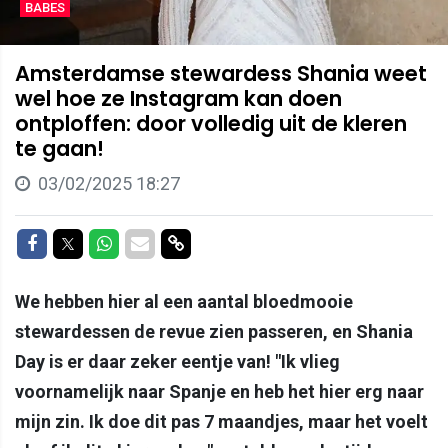
BABES
Amsterdamse stewardess Shania weet
wel hoe ze Instagram kan doen
ontploffen: door volledig uit de kleren
te gaan!
03/02/2025 18:27
Delen op Facebook
Delen op Twitter
Delen op Whatsapp
Delen via Mail
Delen via link
We hebben hier al een aantal bloedmooie
stewardessen de revue zien passeren, en Shania
Day is er daar zeker eentje van! "Ik vlieg
voornamelijk naar Spanje en heb het hier erg naar
mijn zin. Ik doe dit pas 7 maandjes, maar het voelt