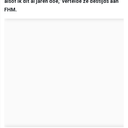
alsof ik dit al jaren doe," vertelde ze destijds aan
FHM.