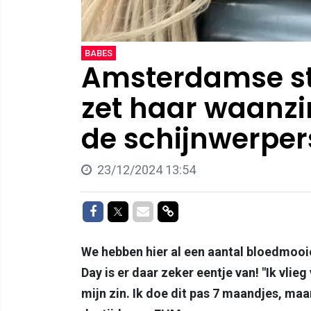
BABES
Amsterdamse s
zet haar waanzi
de schijnwerpers
23/12/2024 13:54
Delen op Facebook
Delen op Twitter
Delen via Mail
Delen via link
We hebben hier al een aantal bloedmooi
Day is er daar zeker eentje van! "Ik vlie
mijn zin. Ik doe dit pas 7 maandjes, maar 