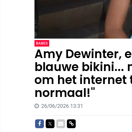
BABES
Amy Dewinter, e
blauwe bikini... 
om het internet 
normaal!"
26/06/2026 13:31
Delen op Facebook
Delen op Twitter
Delen via Mail
Delen via link