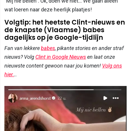
"Mij nie bellen". Ok, doen we niet... We gaan alleen
wat loeren naar deze heerlijk plaatjes!
Volgtip: het heetste Clint-nieuws en
de knapste (Vlaamse) babes
dagelijks op je Google-tijdlijn
Fan van lekkere
babes
, pikante stories en ander straf
nieuws? Volg
Clint in Google Nieuws
en laat onze
nieuwste content gewoon naar jou komen!
Volg ons
hier.
..