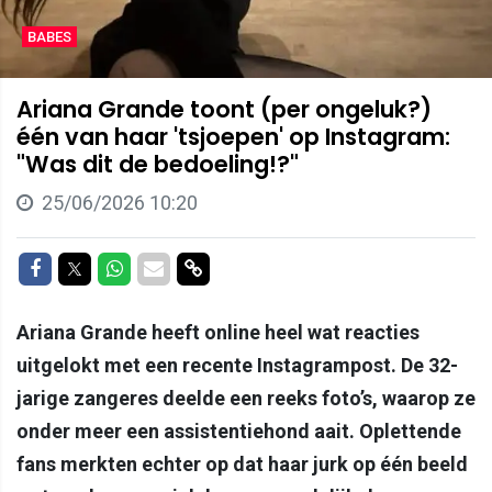
BABES
Ariana Grande toont (per ongeluk?)
één van haar 'tsjoepen' op Instagram:
"Was dit de bedoeling!?"
25/06/2026 10:20
Delen op Facebook
Delen op Twitter
Delen op Whatsapp
Delen via Mail
Delen via link
Ariana Grande heeft online heel wat reacties
uitgelokt met een recente Instagrampost. De 32-
jarige zangeres deelde een reeks foto’s, waarop ze
onder meer een assistentiehond aait. Oplettende
fans merkten echter op dat haar jurk op één beeld